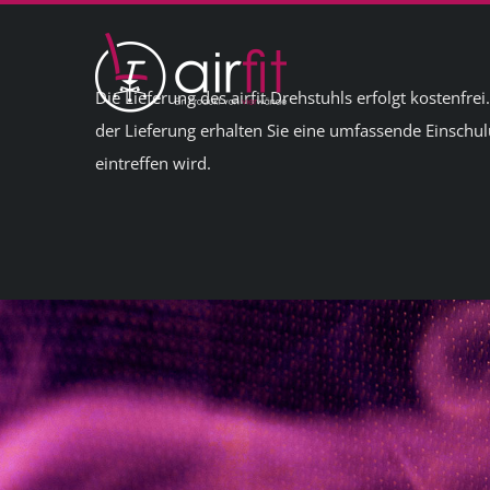
Skip
to
content
Die Lieferung des airfit Drehstuhls erfolgt kostenfr
der Lieferung erhalten Sie eine umfassende Einschul
eintreffen wird.