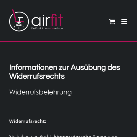
Skip
to
content
Informationen zur Ausübung des
Widerrufsrechts
Widerrufsbelehrung
Widerrufsrecht:
Sie haben das Recht,
binnen vierzehn Tagen
ohne